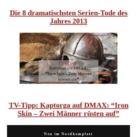
Die 8 dramatischsten Serien-Tode des
Jahres 2013
VERSCHIEDENES
TV-Tipp: Kaptorga auf DMAX: “Iron
Skin – Zwei Männer rüsten auf”
Neu im Nordkomplott