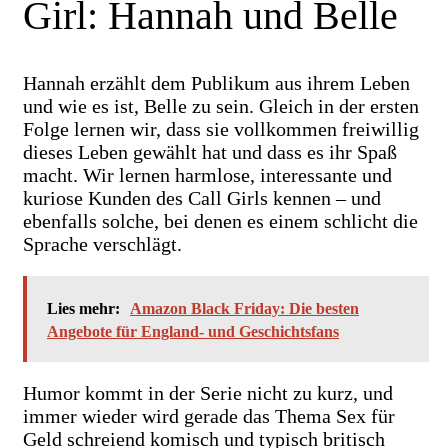
Girl: Hannah und Belle
Hannah erzählt dem Publikum aus ihrem Leben
und wie es ist, Belle zu sein. Gleich in der ersten
Folge lernen wir, dass sie vollkommen freiwillig
dieses Leben gewählt hat und dass es ihr Spaß
macht. Wir lernen harmlose, interessante und
kuriose Kunden des Call Girls kennen – und
ebenfalls solche, bei denen es einem schlicht die
Sprache verschlägt.
Lies mehr:
Amazon Black Friday: Die besten
Angebote für England- und Geschichtsfans
Humor kommt in der Serie nicht zu kurz, und
immer wieder wird gerade das Thema Sex für
Geld schreiend komisch und typisch britisch