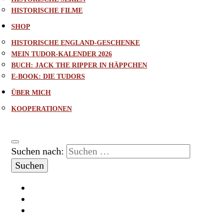
HISTORISCHE FILME
SHOP
HISTORISCHE ENGLAND-GESCHENKE
MEIN TUDOR-KALENDER 2026
BUCH: JACK THE RIPPER IN HÄPPCHEN
E-BOOK: DIE TUDORS
ÜBER MICH
KOOPERATIONEN
Suchen nach: