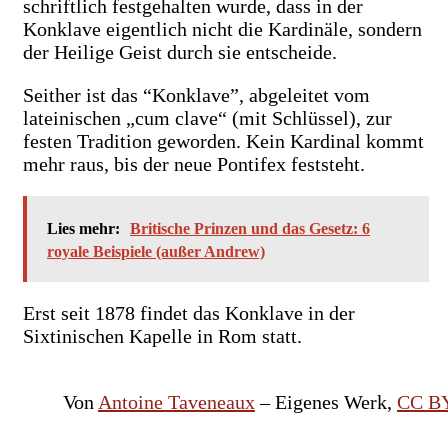
schriftlich festgehalten wurde, dass in der
Konklave eigentlich nicht die Kardinäle, sondern
der Heilige Geist durch sie entscheide.
Seither ist das “Konklave”, abgeleitet vom
lateinischen „cum clave“ (mit Schlüssel), zur
festen Tradition geworden. Kein Kardinal kommt
mehr raus, bis der neue Pontifex feststeht.
Lies mehr:
Britische Prinzen und das Gesetz: 6
royale Beispiele (außer Andrew)
Erst seit 1878 findet das Konklave in der
Sixtinischen Kapelle in Rom statt.
Von
Antoine Taveneaux
–
Eigenes Werk
,
CC BY