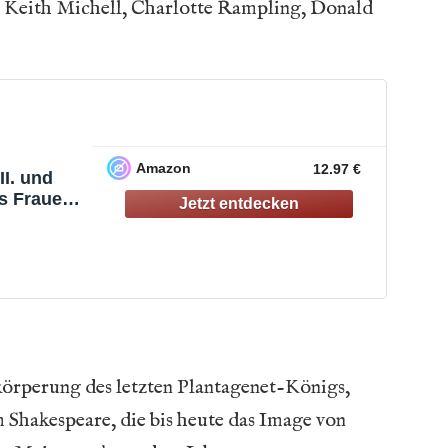
t Keith Michell, Charlotte Rampling, Donald
Amazon
12.97 €
II. und
s Frauen
 and His
/
es Porträt
tigten
dax
lassiker)
körperung des letzten Plantagenet-Königs,
 Shakespeare, die bis heute das Image von