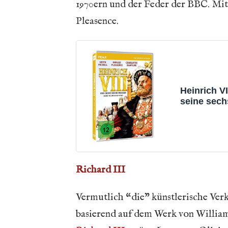
1970ern und der Feder der BBC. Mi
Pleasence.
Heinrich VI
seine sech
(Henry VIII
Six Wives) 
Historisch
des berüch
Königs (Pi
Historien-K
Richard III
Vermutlich “die” künstlerische Ver
basierend auf dem Werk von William