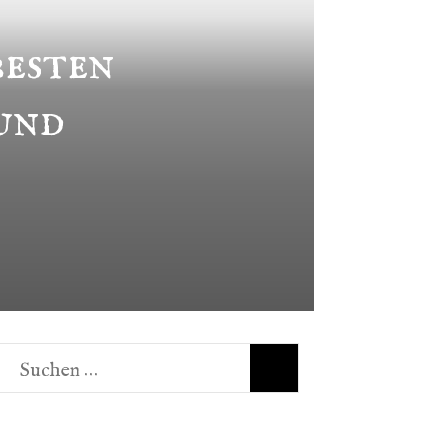
besten
und
Suchen
nach: