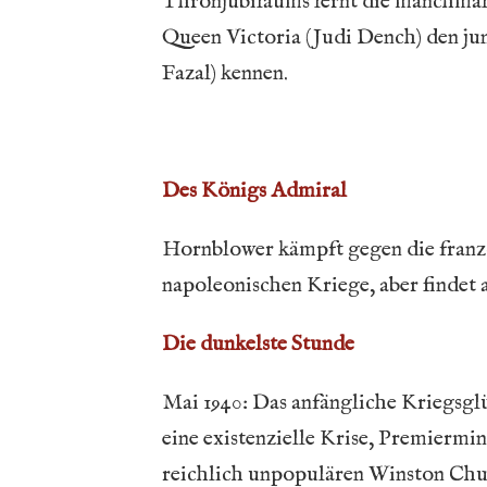
Thronjubiläums lernt die manchmal 
Queen Victoria (Judi Dench) den ju
Fazal) kennen.
Des Königs Admiral
Hornblower kämpft gegen die franz
napoleonischen Kriege, aber findet 
Die dunkelste Stunde
Mai 1940: Das anfängliche Kriegsglü
eine existenzielle Krise, Premiermi
reichlich unpopulären Winston Chur